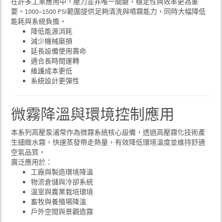
在許多工業應用中，壓力並非唯一關鍵，穩定性與效率更為重
要。1000–1500 PSI範圍提供足夠清洗與噴霧能力，同時大幅降低
能耗與系統負擔。
降低能源消耗
減少機械磨損
延長設備使用壽命
適合長時間運轉
維護成本更低
系統設計更彈性
微霧降溫與環境控制應用
本系列高壓泵浦常作為微霧系統核心設備，透過高壓霧化技術產
生細緻水霧，快速蒸發帶走熱量，有效降低環境溫度並維持舒適
空氣品質。
廣泛應用於：
工廠與製造環境降溫
物流倉儲與冷卻系統
溫室與農業栽培環境
畜牧與養殖場降溫
戶外空間與景觀造霧