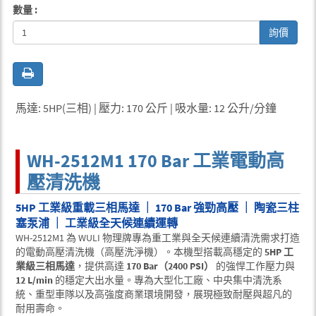
數量 :
詢價
馬達: 5HP(三相) | 壓力: 170 公斤 | 吸水量: 12 公升/分鐘
WH-2512M1 170 Bar 工業電動高
壓清洗機
5HP 工業級重載三相馬達 ｜ 170 Bar 強勁高壓 ｜ 陶瓷三柱
塞泵浦 ｜ 工業級全天候連續運轉
WH-2512M1 為 WULI 物理牌專為重工業與全天候連續清洗需求打造
的電動高壓清洗機（高壓洗淨機）。本機型搭載高穩定的
5HP 工
業級三相馬達
，提供高達
170 Bar（2400 PSI）
的強悍工作壓力與
12 L/min
的穩定大出水量。專為大型化工廠、中央集中清洗系
統、重型車隊以及高強度商業環境開發，展現極致耐壓與超凡的
耐用壽命。