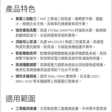
產品特色
重載三相動力：
5HP 工業級三相馬達，運轉更平穩、震動
小，極適合全天候、高頻率的連續重負荷作業。
強效重裝高壓：
高達 170 Bar (2400 PSI) 的強勁水壓，能瞬間
剝離頑固油污、水垢與建築表面附著物。
頂級核心泵浦：
內建 WH-2513F1 陶瓷三柱塞泵浦，高硬度
陶瓷柱塞抗磨損、耐高溫，大幅延長機組運作壽命。
智能聯動啟停：
配備噴槍開關聯動自動停機節能系統，免除
頻繁手動操作，有效降低電力損耗並提供泵浦過熱保護。
高規穩壓調節：
高精密壓力調節系統結合高耐磨陶瓷噴嘴，
確保在長期連續高強度噴射下出水不失壓。
彈性多國規格：
提供 50Hz / 60Hz 雙頻率，且支援 220V /
380V / 415V 等多種國際三相電壓訂製需求。
適用範圍
工業廠房維護：
大型製造業工廠產線設備、中央集中管道清