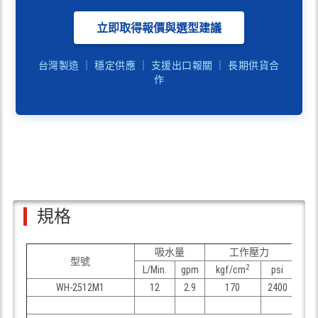
立即取得報價與選型建議
台灣製造 ｜ 穩定供應 ｜ 支援出口報關 ｜ 長期供貨合
作
規格
吸水量
工作壓力
型號
2
L/Min.
gpm
kgf/cm
psi
HP
WH-2512M1
12
2.9
170
2400
5
A020304500000