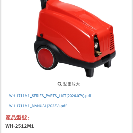
點圖放大
WH-1711M1_SERIES_PARTS_LIST(2026.07V).pdf
WH-1711M1_MANUAL(2023V).pdf
產品型號 :
WH-2512M1