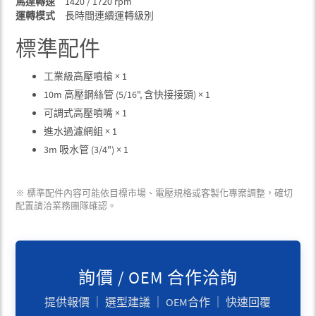
馬達轉速
1420 / 1720 rpm
運轉模式
長時間連續運轉級別
標準配件
工業級高壓噴槍 × 1
10m 高壓鋼絲管 (5/16", 含快接接頭) × 1
可調式高壓噴嘴 × 1
進水過濾網組 × 1
3m 吸水管 (3/4") × 1
※ 標準配件內容可能依目標市場、電壓規格或客製化專案調整，確切
配置請洽業務團隊確認。
詢價 / OEM 合作洽詢
提供報價 ｜ 選型建議 ｜ OEM合作 ｜ 快速回覆