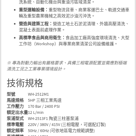
洗系統、自動化機台與重油污區域清潔。
重型運輸設備：
重型物流貨車、商業客運巴士、軌道交通車
輛及重型農業機械之高效泥沙油污沖洗。
營造與建築工程：
營造工地土石淤泥清理、外牆高壓清洗、
混凝土表面前處理作業。
高標準食品與商用衛生：
食品加工廠高強度環境清洗、大型
工作坊（Workshop）與專業商業清潔公司設備維護。
※ 專為對動力輸出有嚴格要求、具備三相電源配置並需應對極端
清洗工況之工業專業環境設計。
技術規格
型號
WH-2512M1
馬達規格
5HP 三相工業馬達
工作壓力
170 Bar / 2400 PSI
額定出水量
12 L/min
泵浦型式
WH-2513F1 陶瓷三柱塞泵浦
標準電壓
220V / 380V / 415V (三相電壓，可選配訂製)
額定頻率
50Hz / 60Hz (可依地區電力規範調整)