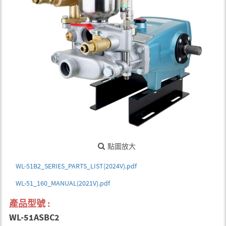
點圖放大
WL-51B2_SERIES_PARTS_LIST(2024V).pdf
WL-51_160_MANUAL(2021V).pdf
產品型號 :
WL-51ASBC2