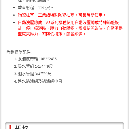
垂直射程：11公尺。
陶瓷柱塞：工業級特殊陶瓷柱塞，可長時間使用。
自動洩壓總成：AS系列機種使用自動洩壓總成特殊節能設
計，停止噴灑時，壓力自動歸零。當噴槍開啟時，自動調整
至原來壓力，可降低損耗，節省能源。
內銷標準配件:
泵浦皮帶輪 10B2*24*5
吸水管組 1-1/4"*9尺
迴水管組 3/4""*9尺
進水過濾網及過濾網申目
規格