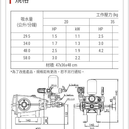
2
工作壓力 (kgf/cm
吸水量
20
35
(公升/分鐘)
HP
kW
HP
kW
29.5
1.5
1.1
2.5
1.9
34.0
1.7
1.3
3.0
2.2
48.0
2.5
1.9
4.2
3.1
58.0
3.0
2.2
材積: 47x36x48 cm
*為了改進產品，規格如有更改，恕不另行通知。