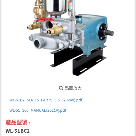
點圖放大
WL-51B2_SERIES_PARTS_LIST(2024V).pdf
WL-51_160_MANUAL(2021V).pdf
產品型號 :
WL-51BC2