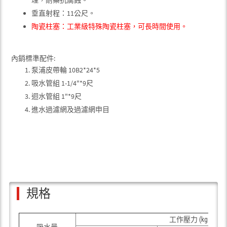
垂直射程：11公尺。
陶瓷柱塞：工業級特殊陶瓷柱塞，可長時間使用。
內銷標準配件:
泵浦皮帶輪 10B2*24*5
吸水管組 1-1/4"*9尺
迴水管組 1"*9尺
進水過濾網及過濾網申目
規格
2
工作壓力 (kgf/cm
吸水量