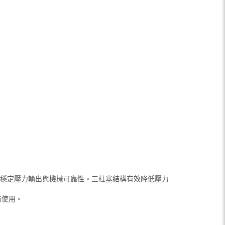
下維持穩定壓力輸出與機械可靠性。三柱塞結構有效降低壓力
商使用。