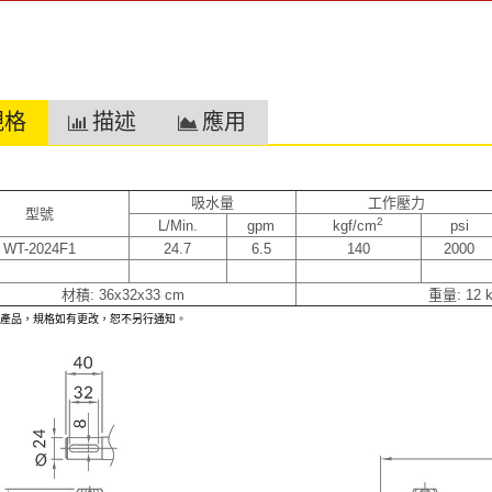
規格
描述
應用
吸水量
工作壓力
型號
2
L/Min.
gpm
kgf/cm
psi
WT-2024F1
24.7
6.5
140
2000
材積: 36x32x33 cm
重量: 12
進產品，規格如有更改，恕不另行通知。