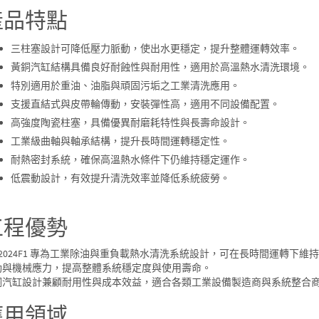
產品特點
三柱塞設計可降低壓力脈動，使出水更穩定，提升整體運轉效率。
黃銅汽缸結構具備良好耐蝕性與耐用性，適用於高溫熱水清洗環境。
特別適用於重油、油脂與頑固污垢之工業清洗應用。
支援直結式與皮帶輪傳動，安裝彈性高，適用不同設備配置。
高強度陶瓷柱塞，具備優異耐磨耗特性與長壽命設計。
工業級曲軸與軸承結構，提升長時間運轉穩定性。
耐熱密封系統，確保高溫熱水條件下仍維持穩定運作。
低震動設計，有效提升清洗效率並降低系統疲勞。
工程優勢
T-2024F1 專為工業除油與重負載熱水清洗系統設計，可在長時間運轉
動與機械應力，提高整體系統穩定度與使用壽命。
銅汽缸設計兼顧耐用性與成本效益，適合各類工業設備製造商與系統整合
應用領域