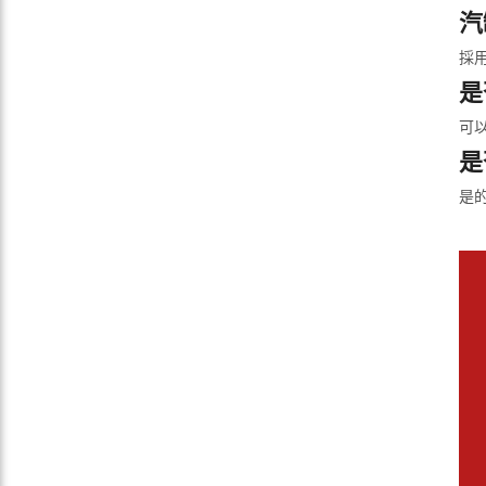
汽
採
是
可
是
是的