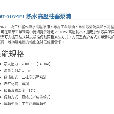
WT-2024F1 熱水高壓柱塞泵浦
T-2024F1 為三柱塞式熱水高壓泵浦，專為工業除油、重油污清洗與熱
可在嚴苛工業環境中持續提供穩定 2000 PSI 高壓輸出，適用於油污與
產品可支援直結式與皮帶輪傳動兩種安裝方式，方便整合於各式工業清洗設備
運轉，維持穩定壓力輸出並降低維護需求。
性能規格
最大壓力：2000 PSI（140 bar）
流量：24.7 L/min
泵浦形式：三柱塞高壓泵浦
汽缸材質：黃銅
最高液體溫度：85°C
傳動方式：直結式／皮帶輪式
運轉型態：工業連續運轉型