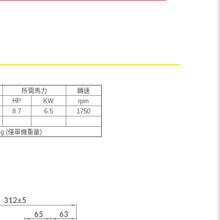
所需馬力
轉速
HP
KW
rpm
8.7
6.5
1750
 kg (僅單機重量)