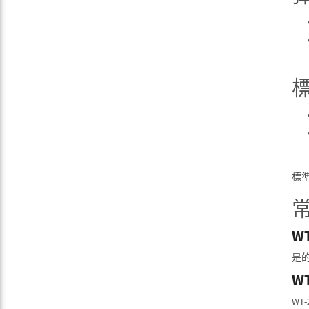
標
W
是的
W
WT