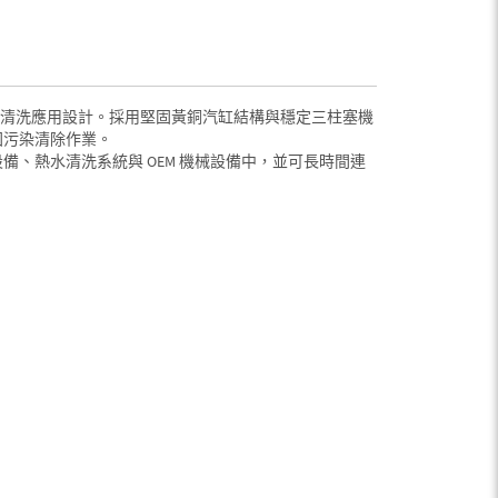
水高壓清洗應用設計。採用堅固黃銅汽缸結構與穩定三柱塞機
頑固污染清除作業。
、熱水清洗系統與 OEM 機械設備中，並可長時間連