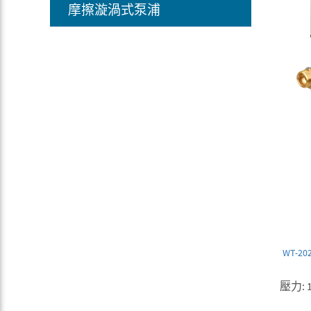
摩擦漩渦式泵浦
WT-202
壓力: 