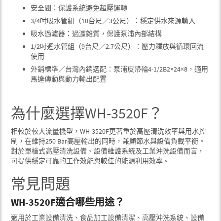
安全閥：保護系統避免超壓運轉
3/4吋吸水管組（10台尺／3公尺）：穩定供水來源輸入
吸水過濾器：過濾雜質，保護泵浦內部結構
1/2吋迴水管組（9台尺／2.7公尺）：壓力釋放與循環回流
使用
外銷標準／台灣內銷選配：泵浦皮帶輪4-1/2B2×24×8，適用
馬達傳動與動力輸出配置
為什麼選擇WH-3520F？
相較於較大流量機型，WH-3520F更著重於高壓清洗效率與用水控
制，在維持250 Bar高壓輸出的同時，兼顧節水與設備負載平衡。
對於單槍式高壓清洗設備、設備維護系統及工業沖洗設備而言，
可提供穩定可靠的工作效能與較佳的能源利用效率。
常見問題
WH-3520F適合哪些用途？
適用於工業設備清洗、食品加工設備清潔、高壓沖洗系統、設備