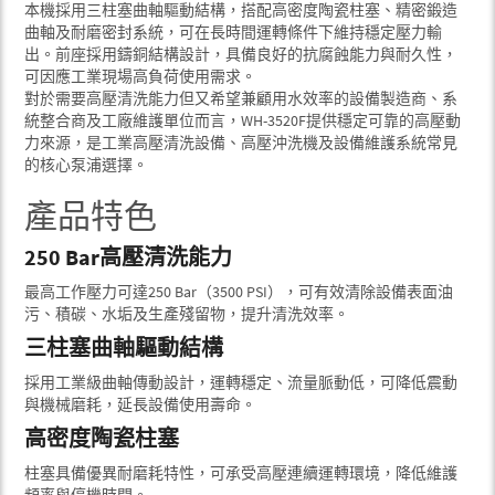
本機採用三柱塞曲軸驅動結構，搭配高密度陶瓷柱塞、精密鍛造
曲軸及耐磨密封系統，可在長時間運轉條件下維持穩定壓力輸
出。前座採用鑄銅結構設計，具備良好的抗腐蝕能力與耐久性，
可因應工業現場高負荷使用需求。
對於需要高壓清洗能力但又希望兼顧用水效率的設備製造商、系
統整合商及工廠維護單位而言，WH-3520F提供穩定可靠的高壓動
力來源，是工業高壓清洗設備、高壓沖洗機及設備維護系統常見
的核心泵浦選擇。
產品特色
250 Bar高壓清洗能力
最高工作壓力可達250 Bar（3500 PSI），可有效清除設備表面油
污、積碳、水垢及生產殘留物，提升清洗效率。
三柱塞曲軸驅動結構
採用工業級曲軸傳動設計，運轉穩定、流量脈動低，可降低震動
與機械磨耗，延長設備使用壽命。
高密度陶瓷柱塞
柱塞具備優異耐磨耗特性，可承受高壓連續運轉環境，降低維護
頻率與停機時間。