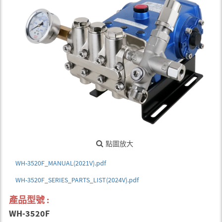
點圖放大
WH-3520F_MANUAL(2021V).pdf
WH-3520F_SERIES_PARTS_LIST(2024V).pdf
產品型號 :
WH-3520F