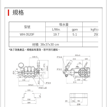
規格
吸水量
工作
型號
2
L/Min.
gpm
kgf/cm
WH-3520F
19.7
5.1
250
材積: 38x37x30 cm
*為了改進產品，規格如有更改，恕不另行通知。