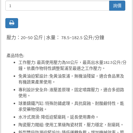
詢價
壓力：20~50 公斤 | 水量： 78.5~182.5 公升/分鐘
產品特色:
工作壓力: 最高使用壓力為50公斤，最高出水量182.5公升/分
鐘。依農作物特性調整幫浦至最適之工作壓力。
免黃油迫緊設計: 免黃油泵浦，無機油殘留，適合食品業及
有機蔬果產業使用。
專利設計安全弁: 液壓差原理，固定噴霧壓力，適合多迴路
使用。
球墨鑄鐵汽缸: 特殊防鏽處理，具抗腐蝕、耐酸鹼特性，能
承受藥物侵蝕。
水冷式潤滑: 降低迫緊磨耗，延長使用夀命。
陶瓷壓力閥組: 使用工業級陶瓷材質，壓力穩定，耐磨耗。
新型雙段防漏迫緊設計: 降低運轉負載，增加機械效率，節