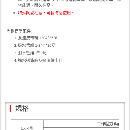
省能源，耐久性高。
特殊陶瓷柱塞，可長時間使用。
內銷標準配件:
泵浦皮帶輪 12B2*36*6
吸水管組 1-3/4"*10尺
迴水管組 1"*9尺
進水過濾網及過濾網申目
規格
2
工作壓力 (kgf/cm
吸水量