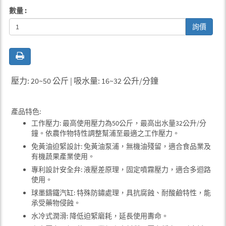
數量 :
詢價
壓力: 20~50 公斤 | 吸水量: 16~32 公升/分鐘
產品特色:
工作壓力: 最高使用壓力為50公斤，最高出水量32公升/分
鐘。依農作物特性調整幫浦至最適之工作壓力。
免黃油迫緊設計: 免黃油泵浦，無機油殘留，適合食品業及
有機蔬果產業使用。
專利設計安全弁: 液壓差原理，固定噴霧壓力，適合多迴路
使用。
球墨鑄鐵汽缸: 特殊防鏽處理，具抗腐蝕、耐酸鹼特性，能
承受藥物侵蝕。
水冷式潤滑: 降低迫緊磨耗，延長使用夀命。