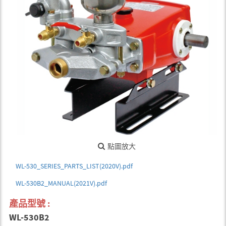
點圖放大
WL-530_SERIES_PARTS_LIST(2020V).pdf
WL-530B2_MANUAL(2021V).pdf
產品型號 :
WL-530B2