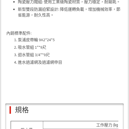
陶瓷壓力閥組: 使用工業級陶瓷材質，壓力穩定，耐磨耗。
新型雙段防漏迫緊設計: 降低運轉負載，增加機械效率，節
省能源，耐久性高。
內銷標準配件:
泵浦皮帶輪 9A2*24*5
吸水管組 1"*9尺
迴水管組 3/4"*9尺
進水過濾網及過濾網申目
規格
2
工作壓力 (kgf/cm