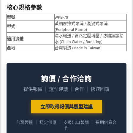
核心規格參數
型號
WPB-70
黃銅摩擦式泵浦 / 漩渦式泵浦
型式
(Peripheral Pump)
清水輸送 / 管路定壓增壓 / 防鏽無鏽給
適用流體
水 (Clean Water / Boosting)
產地
台灣製造 (Made in Taiwan)
詢價 / 合作洽詢
提供報價 ｜ 選型建議 ｜ 合作 ｜ 快速回覆
立即取得報價與選型建議
台灣製造 ｜ 穩定供應 ｜ 支援出口報關 ｜ 長期供貨合
作