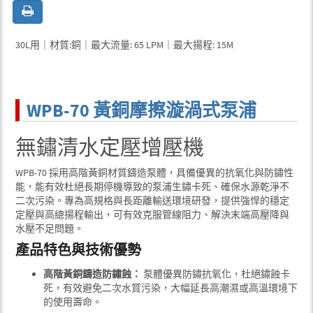
30L用｜材質:銅｜最大流量: 65 LPM｜最大揚程: 15M
WPB-70 黃銅摩擦漩渦式泵浦
無鏽清水定壓增壓機
WPB-70 採用高階黃銅材質鑄造泵體，具備優異的抗氧化與防鏽性
能，能有效杜絕長期停機導致的泵浦生鏽卡死、確保水源乾淨不
二次污染。專為高規格與長距離輸送環境研發，提供強悍的穩定
定壓與高總揚程輸出，可有效克服管線阻力、解決末端高壓降與
水壓不足問題。
產品特色與技術優勢
高階黃銅鑄造防鏽蝕：
泵體優異防鏽抗氧化，杜絕鏽蝕卡
死，有效避免二次水質污染，大幅延長高潮濕或高溫環境下
的使用壽命。