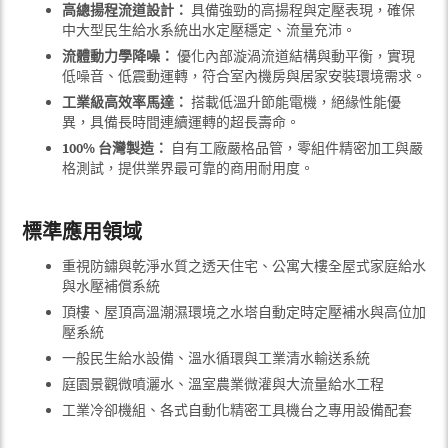
高總揚程流道設計：
具備強勁的高揚程與定壓表現，確保
中大型民生給水系統出水定壓穩定、流量充沛。
流體動力學降噪：
優化內部漩渦流道結構與動平衡，實現
低噪音、低震動運轉，符合室內機房與居家安裝環境需求。
工業級高效率馬達：
搭載低溫升節能電機，絕緣性能優
異，具備長時間連續運轉的超長壽命。
100% 台灣製造：
自有工廠嚴格品管，零組件精密加工與嚴
格測試，提供業界最可靠的商用耐用度。
標準應用領域
重視防鏽與乾淨水質之透天住宅、公寓大樓全屋式家庭給水
與水壓補償系統
頂樓、屋頂高溫潮濕環境之水塔自動定時定壓補水與高位加
壓系統
一般民生給水設備、溫水循環與工業清水輸送系統
庭園景觀微噴灑水、溫室農業微灌與大流量給水工程
工業冷卻機組、各式自動化精密工具機台之專用設備配套