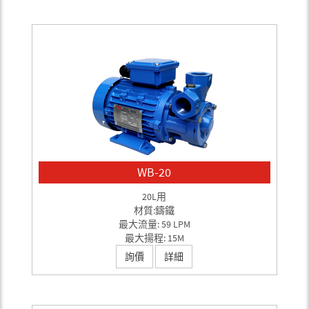
WB-20
20L用
材質:鑄鐵
最大流量: 59 LPM
最大揚程: 15M
詢價
詳細