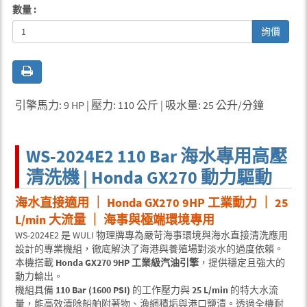
數量 :
詢價
引擎馬力: 9 HP | 壓力: 110 公斤 | 吸水量: 25 公升/分鐘
WS-2024E2 110 Bar 海水專用高壓
清洗機 | Honda GX270 動力驅動
海水直接適用 ｜ Honda GX270 9HP 工業動力 ｜ 25
L/min 大流量 ｜ 海事與極端環境專用
WS-2024E2 是 WULI 物理牌專為嚴苛海事環境與海水直接清洗應用
設計的專業機組，徹底解決了海港與養殖場對淡水的過度依賴。
本機搭載
Honda GX270 9HP 工業級汽油引擎
，提供穩定且強大的
動力輸出。
機組具備
110 Bar (1600 PSI)
的工作壓力與
25 L/min
的特大水流
量，能高效清除船舶附著物、漁網積垢與港口鹽漬。透過全機耐