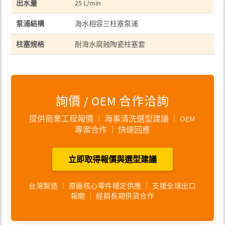
出水量
25 L/min
泵浦結構
海水相容三柱塞泵浦
柱塞規格
耐海水腐蝕陶瓷柱塞套
詢價 / OEM 合作洽詢
提供商業工程報價 ｜ 海事清洗選型建議 ｜ OEM
專案合作 ｜ 快速回應
立即取得報價與選型建議
台灣製造 ｜ 原廠核心零件穩定供應 ｜ 支援全球出口
報關 ｜ 經銷長期供貨合作