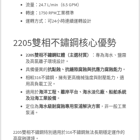
流量：24.7 L/min（6.5 GPM）
轉速：1750 RPM工業標準
運轉方式：可24小時連續運轉設計
2205雙相不鏽鋼核心優勢
2205雙相不鏽鋼缸體（主選材質）
：專為海水、鹽霧
及高氯離子環境設計。
具備優異的
抗點蝕、抗縫隙腐蝕與抗應力腐蝕能力
。
相較316不鏽鋼，擁有更高機械強度與耐壓能力，適
用高負載工況。
適用於
海洋工程、離岸平台、海水淡化廠、船舶系統
及沿海工業設備
。
定位為
海水級耐腐蝕專用泵浦解決方案
，非一般工業
泵浦。
2205雙相不鏽鋼特別適用於316不鏽鋼無法長期穩定運作的
高腐蝕環境。