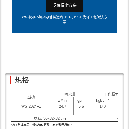
取得技術方案
2205雙相不鏽鋼泵浦製造商 | OEM / ODM | 海洋工程解決方
案
規格
吸水量
工作壓力
型號
2
L/Min.
gpm
kgf/cm
psi
WS-2024F1
24.7
6.5
140
200
材積: 36x32x32 cm
重量:1
*為了改進產品，規格如有更改，恕不另行通知。