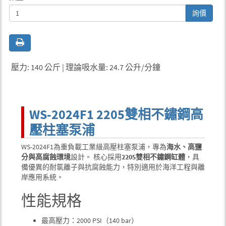
詢價
壓力: 140 公斤 | 理論吸水量: 24.7 公升/分鐘
WS-2024F1 2205雙相不鏽鋼高
壓柱塞泵浦
WS-2024F1為重負載工業級高壓柱塞泵浦，專為
海水、高鹽
分與高腐蝕環境
設計。 核心採用
2205雙相不鏽鋼缸體
，具
備優異的耐氯離子與抗腐蝕能力，特別適用於海洋工程與離
岸應用系統。
性能規格
最高壓力：2000 PSI（140 bar）