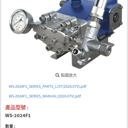
點圖放大
WS-2024F1_SERIES_PARTS_LIST(2026.07V).pdf
WS-2024F1_SERIES_MANUAL(2026.07V).pdf
產品型號 :
WS-2024F1
數量 :