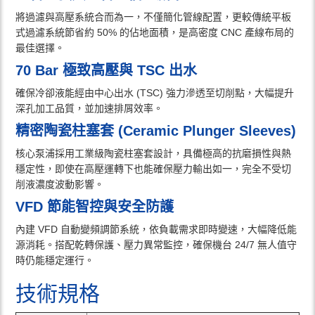
將過濾與高壓系統合而為一，不僅簡化管線配置，更較傳統平板
式過濾系統節省約 50% 的佔地面積，是高密度 CNC 產線布局的
最佳選擇。
70 Bar 極致高壓與 TSC 出水
確保冷卻液能經由中心出水 (TSC) 強力滲透至切削點，大幅提升
深孔加工品質，並加速排屑效率。
精密陶瓷柱塞套 (Ceramic Plunger Sleeves)
核心泵浦採用工業級陶瓷柱塞套設計，具備極高的抗磨損性與熱
穩定性，即使在高壓運轉下也能確保壓力輸出如一，完全不受切
削液濃度波動影響。
VFD 節能智控與安全防護
內建 VFD 自動變頻調節系統，依負載需求即時變速，大幅降低能
源消耗。搭配乾轉保護、壓力異常監控，確保機台 24/7 無人值守
時仍能穩定運行。
技術規格