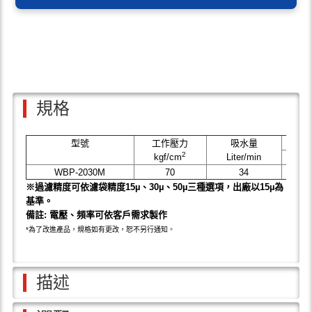
規格
型號
工作壓力
吸水量
2
kgf/cm
Liter/min
HP
WBP-2030M
70
34
7.5
※過濾精度可依濾袋精度15µ、30µ、50µ三種選項，出廠以15µ為
基準。
備註: 電壓、頻率可依客戶需求製作
*為了改進產品，規格如有更改，恕不另行通知。
描述