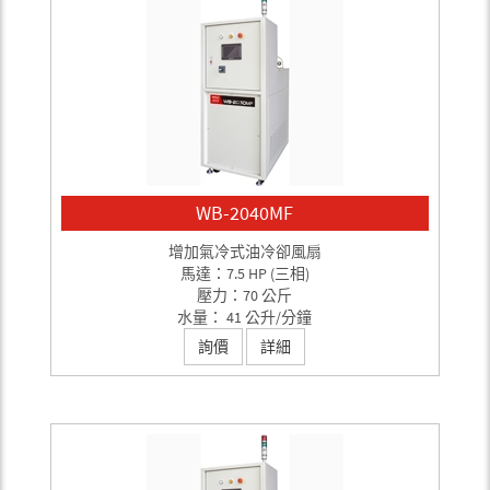
WB-2040MF
增加氣冷式油冷卻風扇
馬達：7.5 HP (三相)
壓力：70 公斤
水量： 41 公升/分鐘
詢價
詳細