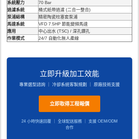
系統壓力
70 Bar
過濾系統
桶式紙帶過濾 (二合一整合)
泵浦結構
精密陶瓷柱塞套泵浦
馬達系統
VFD 7.5HP 節能變頻馬達
應用
中心出水 (TSC) / 深孔鑽孔
作業模式
24/7 自動化無人產線
立即升級加工效能
專業選型諮詢 ｜ 冷卻系統客製規劃 ｜ 原廠技術支援
立即取得工程報價
24 小時快速回覆 ｜ 全球配送服務 ｜ 支援 OEM/ODM
合作