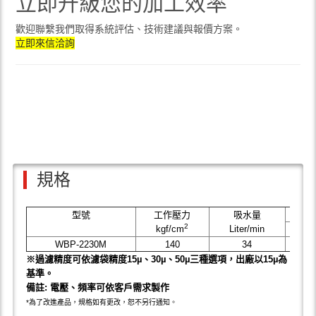
立即升級您的加工效率
歡迎聯繫我們取得系統評估、技術建議與報價方案。
立即來信洽詢
規格
型號
工作壓力
吸水量
2
kgf/cm
Liter/min
HP
WBP-2230M
140
34
15
※過濾精度可依濾袋精度15µ、30µ、50µ三種選項，出廠以15µ為
基準。
備註: 電壓、頻率可依客戶需求製作
*為了改進產品，規格如有更改，恕不另行通知。