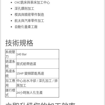
CNC銑床與車床加工中心
深孔鑽削加工
模具與精密零件製造
航太與汽車零件加工
自動化量產工廠
技術規格
系統壓
140 Bar
力
過濾系
鼓式紙帶過濾
統
馬達系
15HP 變頻節能馬達
統
加工應
中心出水冷卻 / 深孔加工 / 排
用
屑加工
運行模
24小時無人化生產
式