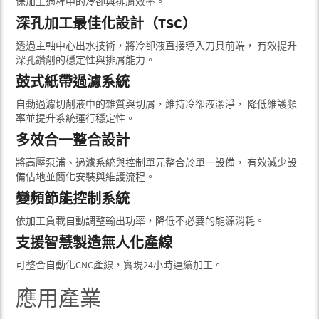
保加工過程中的冷卻與排屑效率。
深孔加工最佳化設計（TSC）
透過主軸中心出水技術，將冷卻液直接導入刀具前端， 有效提升
深孔鑽削的穩定性與排屑能力。
鼓式紙帶過濾系統
自動過濾切削液中的雜質與切屑，維持冷卻液潔淨， 降低維護頻
率並提升系統運行穩定性。
多效合一整合設計
將高壓泵浦、過濾系統與控制單元整合於單一設備， 有效減少設
備佔地並簡化安裝與維護流程。
變頻節能控制系統
依加工負載自動調整輸出功率，降低不必要的能源消耗。
支援智慧製造無人化產線
可整合自動化CNC產線，實現24小時連續加工。
應用產業