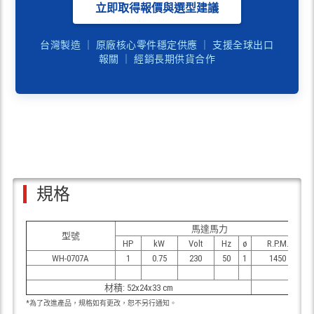
立即取得報價與選型建議
台灣製造 ｜ 原廠核心零件穩定供應 ｜ 支援全球出口
報關 ｜ 經銷長期供貨合作
規格
馬達馬力
型號
HP
kW
Volt
Hz
ø
R.P.M.
WH-0707A
1
0.75
230
50
1
1450
材積: 52x24x33 cm
*為了改進產品，規格如有更改，恕不另行通知。