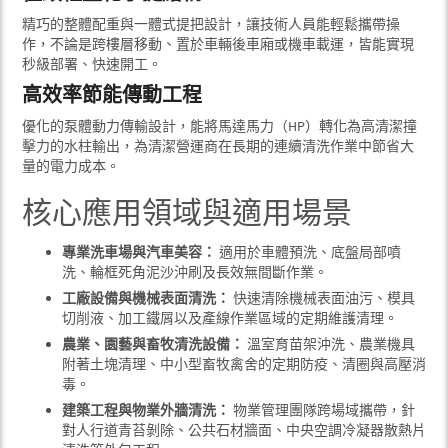
精巧的整體配重與一體式提把設計，讓技術人員能輕鬆攜帶操
作，不論是跨樓層移動、置於車輛後車廂或機車載運，皆能實現
秒級部署、快速開工。
高效率節能傳動工程
優化的泵體動力傳輸設計，能將馬達馬力（HP）轉化為高清潔撞
擊力的水柱輸出，為清潔營運商在長期的連續清洗作業中節省大
量的電力成本。
核心應用領域與適用場景
專業洗車場與汽車美容：
適用於車體預洗、底盤局部噴
洗、輪框死角泥沙沖刷及長效無間斷作業。
工廠設備與機械表面清洗：
快速清除機械表面油污、模具
切削液、加工鐵屑以及產線作業區域的定期維護清理。
農業、園藝與畜牧清洗設備：
溫室育苗架沖洗、農業機具
附著土塊清理、中小型畜牧禽舍的定期防疫、清圈與高壓消
毒。
建築工程與物業外牆清洗：
物業管理團隊跨場域攜帶，針
對人行道青苔剝除、公共石材牆面、中央空調冷凝器散熱片