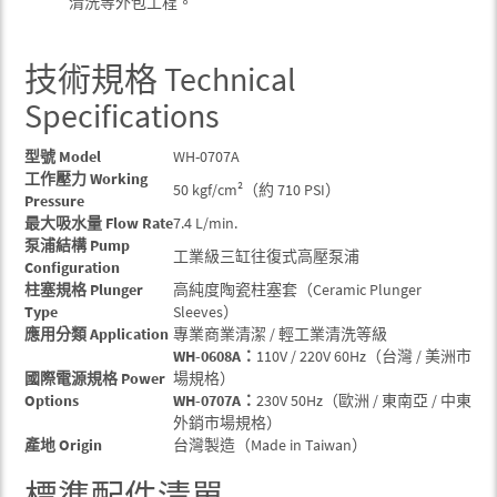
清洗等外包工程。
技術規格 Technical
Specifications
型號 Model
WH-0707A
工作壓力 Working
50 kgf/cm²（約 710 PSI）
Pressure
最大吸水量 Flow Rate
7.4 L/min.
泵浦結構 Pump
工業級三缸往復式高壓泵浦
Configuration
柱塞規格 Plunger
高純度陶瓷柱塞套（Ceramic Plunger
Type
Sleeves）
應用分類 Application
專業商業清潔 / 輕工業清洗等級
WH-0608A：
110V / 220V 60Hz（台灣 / 美洲市
國際電源規格 Power
場規格）
Options
WH-0707A：
230V 50Hz（歐洲 / 東南亞 / 中東
外銷市場規格）
產地 Origin
台灣製造（Made in Taiwan）
標準配件清單