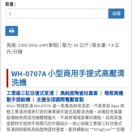
數量 :
詢價
馬達: 230V 50Hz 1HP(單相) | 壓力: 50 公斤 | 吸水量: 7.4 公
升/分鐘
WH-0707A 小型商用手提式高壓清
洗機
工業級三缸往復式泵浦 ｜ 高純度陶瓷柱塞套 ｜ 極致高機
動手提結構 ｜ 支援全球國際電壓客製
WULI 物理泵浦 WH-0707A 是一款專為商用清潔、汽車美容 Bays 與
輕工業清洗場景打造的專業級手提式高壓清洗機。本機型完美擺
脫傳統商用清洗機體積龐大、不易跨場域部署的痛點，採用高強
度鋼材手提把手與精巧的外觀設計。核心搭載工業級三缸往復式
泵浦與耐磨耗高純度陶瓷柱塞套，能持續輸出 **50 kgf/cm²** 的穩