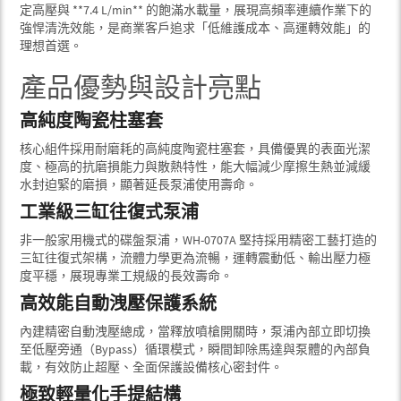
定高壓與 **7.4 L/min** 的飽滿水載量，展現高頻率連續作業下的
強悍清洗效能，是商業客戶追求「低維護成本、高運轉效能」的
理想首選。
產品優勢與設計亮點
高純度陶瓷柱塞套
核心組件採用耐磨耗的高純度陶瓷柱塞套，具備優異的表面光潔
度、極高的抗磨損能力與散熱特性，能大幅減少摩擦生熱並減緩
水封迫緊的磨損，顯著延長泵浦使用壽命。
工業級三缸往復式泵浦
非一般家用機式的碟盤泵浦，WH-0707A 堅持採用精密工藝打造的
三缸往復式架構，流體力學更為流暢，運轉震動低、輸出壓力極
度平穩，展現專業工規級的長效壽命。
高效能自動洩壓保護系統
內建精密自動洩壓總成，當釋放噴槍開關時，泵浦內部立即切換
至低壓旁通（Bypass）循環模式，瞬間卸除馬達與泵體的內部負
載，有效防止超壓、全面保護設備核心密封件。
極致輕量化手提結構