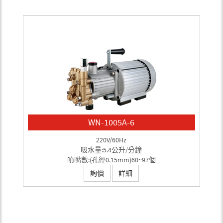
WN-1005A-6
220V/60Hz
吸水量:5.4公升/分鐘
噴嘴數:(孔徑0.15mm)60~97個
詢價
詳細