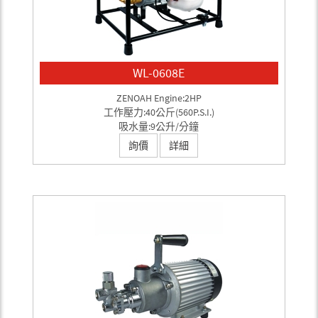
WL-0608E
ZENOAH Engine:2HP
工作壓力:40公斤(560P.S.I.)
吸水量:9公升/分鐘
詢價
詳細