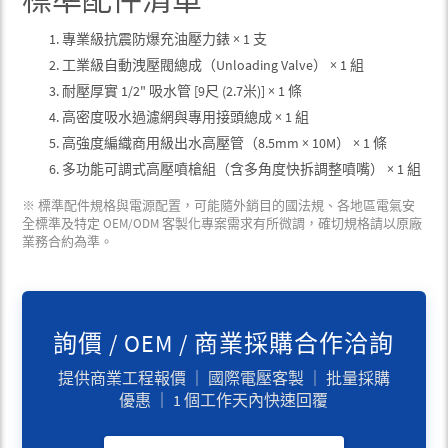
專業級抗震防爆充油壓力錶 × 1 支
工業級自動洩壓閥總成（Unloading Valve） × 1 組
耐壓厚實 1/2" 吸水管 [9尺 (2.7米)] × 1 條
高密度吸水過濾網與專用接頭總成 × 1 組
高強度編織商用級出水高壓管（8.5mm × 10M） × 1 條
多功能可調式高壓噴槍組（含多角度快拆調整噴嘴） × 1 組
※ 標準配件規格與電源配置，可能隨外銷目的國法規、各地區電氣安
全標準及特定 OEM/ODM 客製化專案需求有所微調，確切規格請以原廠
業務合約為準。
詢價 / OEM / 商業採購合作洽詢
提供商業工程報價 ｜ 國際電壓客製 ｜ 批量採購
優惠 ｜ 1 個工作天內快速回覆